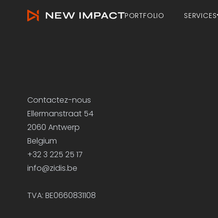
Contactez-nous ‣ New Impact
Navigation principale
PORTFOLIO
SERVICES
Contactez-nous
Ellermanstraat 54
2060 Antwerp
Belgium
+32 3 225 25 17
info@zidis.be
TVA: BE0660831108