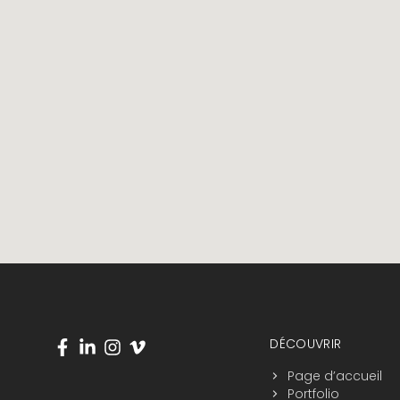
Navigation du pied de page
Visitez-nous sur les réseaux sociaux
DÉCOUVRIR
Page d’accueil
Portfolio