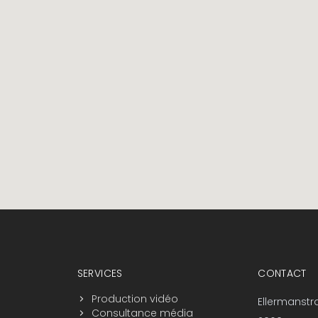
SERVICES
CONTACT
Production vidéo
Ellermanstr
Consultance média