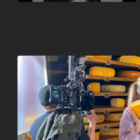
Corporate
Habicom
The Habicom Movie
Content creators & media consultants