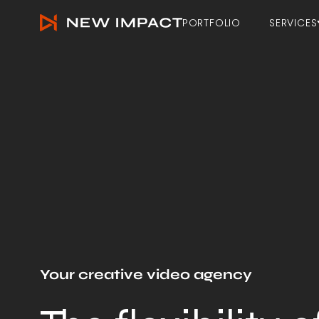
New Impact ‣ Content creators & media consultants
Hoofd navigatie
PORTFOLIO
SERVICES
Your creative video agency