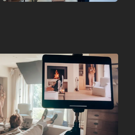
Animation
Corporate
Gosselin
G.U.E.S.T.