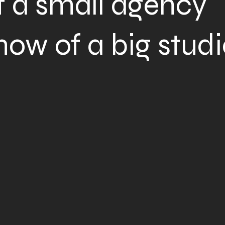
of a small agency
ow of a big studi