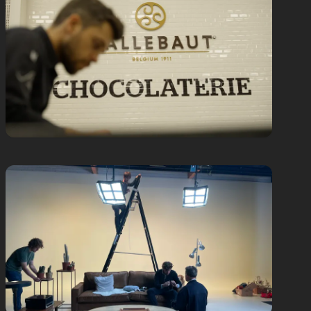
Corporate
GTT
Barry Callebaut Testimonials