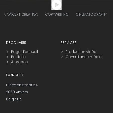
CONCEPT CREATION
COPYWRITING
CINEMATOGRAPHY
Navigation du pied de page
DÉCOUVRIR
SERVICES
Page d’accueil
Production vidéo
Portfolio
Consultance média
À propos
CONTACT
Ellermanstraat 54
2060 Anvers
Belgique
+32 3 225 25 17