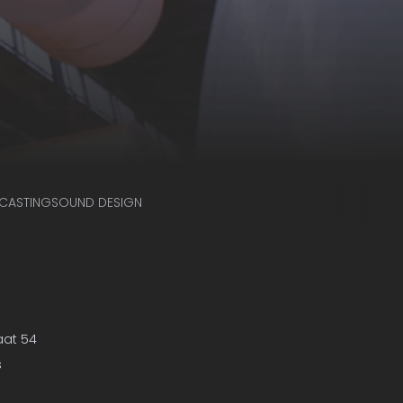
CASTING
SOUND DESIGN
aat 54
s