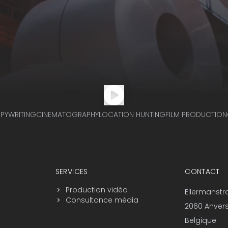
PYWRITING
CINEMATOGRAPHY
LOCATION HUNTING
FILM PRODUCTION
SERVICES
CONTACT
Production vidéo
Ellermanstr
Consultance média
2060 Anver
Belgique