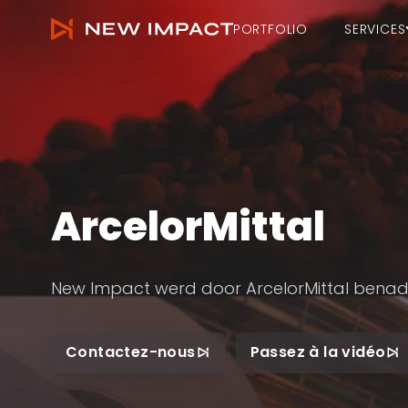
ArcelorMittal • New Impact
Navigation principale
PORTFOLIO
SERVICES
ArcelorMittal
New Impact werd door ArcelorMittal bena
Contactez-nous
Passez à la vidéo