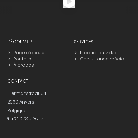
Navigation du pied de page
DÉCOUVRIR
SERVICES
Page d’accueil
Production vidéo
Portfolio
Consultance média
À propos
CONTACT
Ellermanstraat 54
2060 Anvers
Belgique
+32 3 225 25 17
info@zidis.be